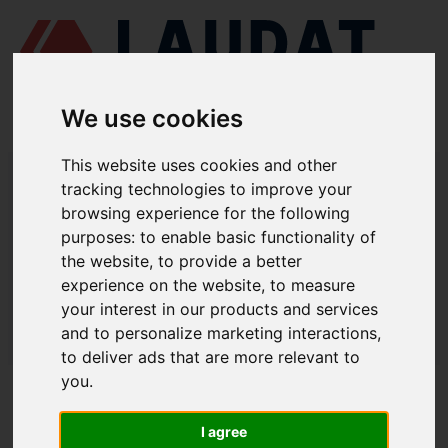
We use cookies
This website uses cookies and other
LAUDAT SUPPLY
/
ВИМІРЮВАННЯ ТА КОНТРОЛЬ
/ ТЕМПЕРАТУРА -
ДАТЧИКИ ТЕМПЕРАТУРИ КАБЕЛЬНОГО ТИПУ
tracking technologies to improve your
browsing experience for the following
LAUDAT SUPPLY - ТЕМПЕРАТУРА /
purposes:
to enable basic functionality of
ДАТЧИКИ ТЕМПЕРАТУРИ
the website
,
to provide a better
experience on the website
,
to measure
КАБЕЛЬНОГО ТИПУ
your interest in our products and services
and to personalize marketing interactions
,
LAUDAT SUPPLY
/
ВИМІРЮВАННЯ ТА КОНТРОЛЬ
/ ТЕМПЕРАТУРА -
ДАТЧИКИ ТЕМПЕРАТУРИ КАБЕЛЬНОГО ТИПУ
to deliver ads that are more relevant to
you
.
ПРО НАС
I agree
ПРО НАС