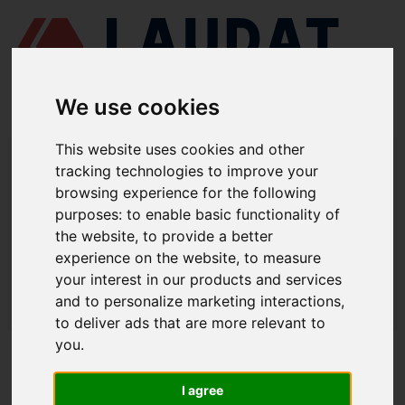
We use cookies
This website uses cookies and other
LAUDAT SUPPLY
/
ВИМІРЮВАННЯ ТА КОНТРОЛЬ
/ ТЕМПЕРАТУРА -
НАДПОТУЖНІ ДАТЧИКИ ТЕМПЕРАТУРИ
tracking technologies to improve your
browsing experience for the following
LAUDAT SUPPLY - ТЕМПЕРАТУРА /
purposes:
to enable basic functionality of
НАДПОТУЖНІ ДАТЧИКИ
the website
,
to provide a better
experience on the website
,
to measure
ТЕМПЕРАТУРИ
your interest in our products and services
and to personalize marketing interactions
,
LAUDAT SUPPLY
/
ВИМІРЮВАННЯ ТА КОНТРОЛЬ
/ ТЕМПЕРАТУРА -
НАДПОТУЖНІ ДАТЧИКИ ТЕМПЕРАТУРИ
to deliver ads that are more relevant to
you
.
ПРО НАС
I agree
ПРО НАС