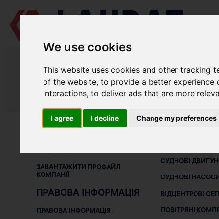
We use cookies
LAUDAT SUPPLY
/
ВІДЦЕНТРОВІ СЕПАРАТОРИ
/ ALFA LAVAL - S836
This website uses cookies and other tracking 
LAUDAT SUPPLY - ЗАПЧАСТИНИ 
of the website
,
to provide a better experience 
interactions
,
to deliver ads that are more relev
LAUDAT SUPPLY
/
ВІДЦЕНТРОВІ СЕПАРАТОРИ
/ ALFA LAVAL - S836
I agree
I decline
Change my preferences
ПРО НАС
СУДНОВЕ
ОБЛАДНАНН
ПРО НАС
СУДНОВІ ДВИГУ
ЗАВАНТАЖИТИ ПРОФАЙЛ
КОМПАНІЇ
СУДНОВІ НАСОС
ПРАВОВА ІНФОРМАЦІЯ
ВІДЦЕНТРОВІ СЕ
ПОВІТРЯНІ КОМП
ПРАВОВА ІНФОРМАЦІЯ