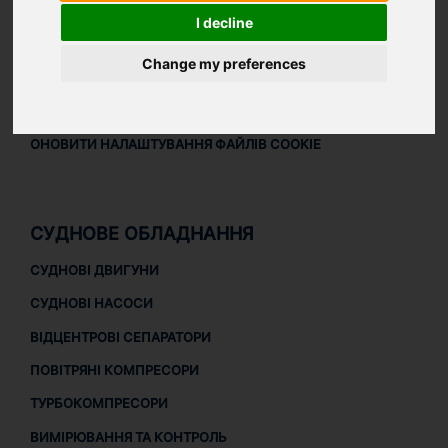
ПРАВОВА ІНФОРМАЦІЯ
I decline
ПРАВОВА ІНФОРМАЦІЯ
Change my preferences
ПОЛІТИКА КОНФІДЕНЦІЙНОСТІ
ПОЛІТИКА ЩОДО ФАЙЛІВ COOKIE
ОНОВИТИ НАЛАШТУВАННЯ ФАЙЛІВ COOKIE
СУДНОВЕ ОБЛАДНАННЯ
СУДНОВІ ДВИГУНИ
СУДНОВІ НАСОСИ
ВІДЦЕНТРОВІ СЕПАРАТОРИ
ПОВІТРЯНІ КОМПРЕСОРИ
ТУРБОКОМПРЕСОРИ
ВИМІРЮВАННЯ ТА КОНТРОЛЬ