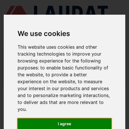
We use cookies
This website uses cookies and other
LAUDAT SUPPLY
/
МОРСЬКІ ТРАНСМІСІЇ
/ ZF - 325A
tracking technologies to improve your
browsing experience for the following
LAUDAT SUPPLY - ЗАПЧАСТИНИ ДЛЯ
purposes:
to enable basic functionality of
ZF 325A
the website
,
to provide a better
experience on the website
,
to measure
LAUDAT SUPPLY
/
МОРСЬКІ ТРАНСМІСІЇ
/ ZF - 325A
your interest in our products and services
and to personalize marketing interactions
,
ПРО НАС
to deliver ads that are more relevant to
you
.
ПРО НАС
ЗАВАНТАЖИТИ ПРОФАЙЛ КОМПАНІЇ
I agree