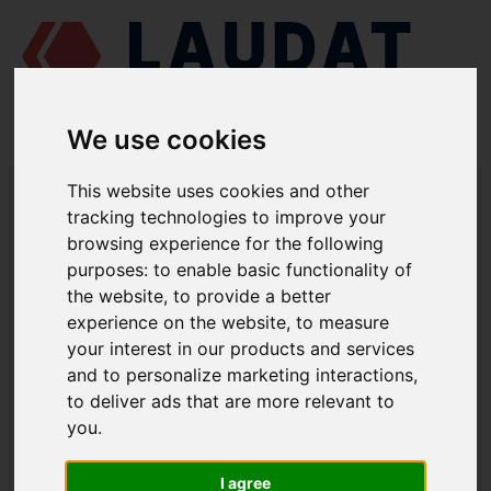
We use cookies
LAUDAT SUPPLY
/
СУДНОВІ ДВИГУНИ
/
This website uses cookies and other
ПЕРВОМАЙСЬКДИЗЕЛЬМАШ ЧН 25/34
/ ГІЛЬЗА ЦИЛІНДРА 63-
tracking technologies to improve your
130002-2
browsing experience for the following
purposes:
to enable basic functionality of
LAUDAT SUPPLY
the website
,
to provide a better
ПЕРВОМАЙСЬКДИЗЕЛЬМАШ
experience on the website
,
to measure
ЧН 25/34
your interest in our products and services
ГРУПА: БЛОК ДВИГУНА
and to personalize marketing interactions
,
ГІЛЬЗА ЦИЛІНДРА
to deliver ads that are more relevant to
НОМЕР ЗАПЧАСТИНИ: 63-130002-2
you
.
I agree