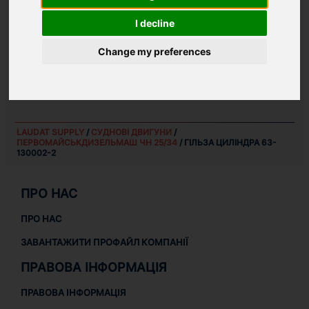
I decline
ЗАПЧАСТИНИ ДЛЯ
ПЕРВОМАЙСЬКДИЗЕЛЬМАШ
ЧН 25/34
Change my preferences
СУДНОВІ ДВИГУНИ
ЗАПЧАСТИНИ ДЛЯ СУДНОВОГО ОБЛАДНАННЯ
LAUDAT SUPPLY
/
СУДНОВІ ДВИГУНИ
/
ПЕРВОМАЙСЬКДИЗЕЛЬМАШ ЧН 25/34
/ ГІЛЬЗА ЦИЛІНДРА 63-
130002-2
ПРО НАС
ПРО НАС
ЗАВАНТАЖИТИ ПРОФАЙЛ КОМПАНІЇ
ПРАВОВА ІНФОРМАЦІЯ
ПРАВОВА ІНФОРМАЦІЯ