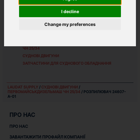
I decline
АЛЬТЕРНАТИВНІ НОМЕРИ ЗАПЧАСТИНИ:
9 X 0.35 X 150
Change my preferences
ЗАПЧАСТИНИ ДЛЯ
ПЕРВОМАЙСЬКДИЗЕЛЬМАШ
ЧН 25/34
СУДНОВІ ДВИГУНИ
ЗАПЧАСТИНИ ДЛЯ СУДНОВОГО ОБЛАДНАННЯ
LAUDAT SUPPLY
/
СУДНОВІ ДВИГУНИ
/
ПЕРВОМАЙСЬКДИЗЕЛЬМАШ ЧН 25/34
/ РОЗПИЛЮВАЧ 24607-
А-01
ПРО НАС
ПРО НАС
ЗАВАНТАЖИТИ ПРОФАЙЛ КОМПАНІЇ