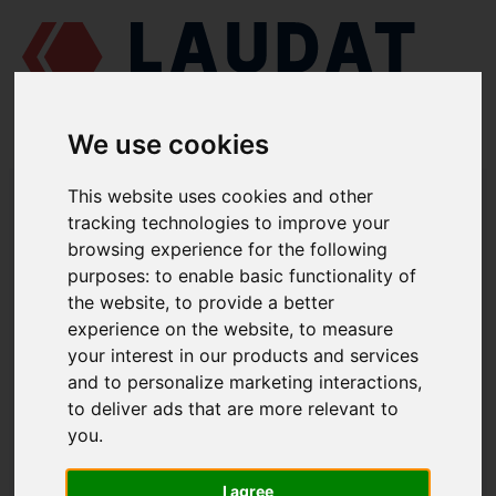
We use cookies
LAUDAT SUPPLY
/
СУДНОВІ ДВИГУНИ
/
This website uses cookies and other
ПЕРВОМАЙСЬКДИЗЕЛЬМАШ ЧН 25/34
/ РОЗПИЛЮВАЧ 24607-
tracking technologies to improve your
А-01
browsing experience for the following
purposes:
to enable basic functionality of
LAUDAT SUPPLY
the website
,
to provide a better
ПЕРВОМАЙСЬКДИЗЕЛЬМАШ
experience on the website
,
to measure
ЧН 25/34
your interest in our products and services
ГРУПА: ФОРСУНКА
and to personalize marketing interactions
,
РОЗПИЛЮВАЧ
to deliver ads that are more relevant to
НОМЕР ЗАПЧАСТИНИ: 24607-А-01
you
.
I agree