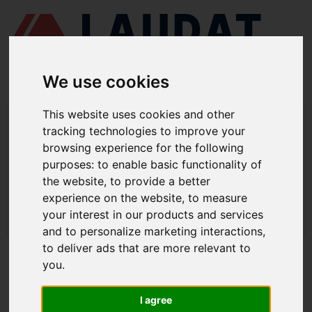
We use cookies
This website uses cookies and other
LAUDAT SUPPLY
/
ПОВІТРЯНІ КОМПРЕСОРИ
/ HAMWORTHY -
tracking technologies to improve your
2SF42
browsing experience for the following
LAUDAT SUPPLY - ЗАПЧАСТИНИ ДЛЯ
purposes:
to enable basic functionality of
the website
,
to provide a better
HAMWORTHY 2SF42
experience on the website
,
to measure
LAUDAT SUPPLY
/
ПОВІТРЯНІ КОМПРЕСОРИ
/ HAMWORTHY -
your interest in our products and services
2SF42
and to personalize marketing interactions
,
to deliver ads that are more relevant to
ПРО НАС
you
.
ПРО НАС
I agree