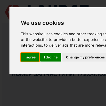
We use cookies
LAUDAT SUPPLY
/
СУДНОВІ ДВИГУНИ
/
ПІВДЕНДИЗЕЛЬМАШ 6 Ч 12
This website uses cookies and other tracking 
LAUDAT SUPPLY
of the website
,
to provide a better experience 
interactions
,
to deliver ads that are more relev
ПІВДЕНДИЗЕЛЬМАШ
6 Ч 12/14
ГРУПА: ПОРШЕНЬ І ШАТУН
I agree
I decline
Change my preferences
КОМПРЕСІЙНЕ КІЛЬЦЕ
НОМЕР ЗАПЧАСТИНИ: 172.04.10