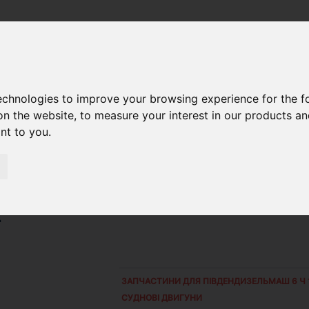
/14
/ КОМПРЕСІЙНЕ КІЛЬЦЕ 172.04.102
technologies to improve your browsing experience for the 
on the website
,
to measure your interest in our products a
ant to you
.
2
ЗАПЧАСТИНИ ДЛЯ
ПІВДЕНДИЗЕЛЬМАШ 6 Ч 1
СУДНОВІ ДВИГУНИ