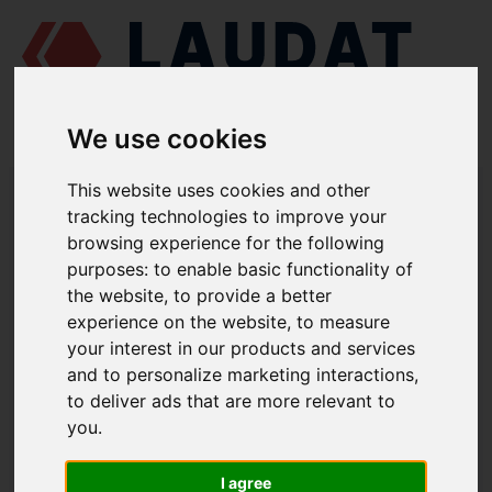
We use cookies
This website uses cookies and other
LAUDAT SUPPLY
/
СУДНОВІ ДВИГУНИ
/
ПІВДЕНДИЗЕЛЬМАШ 6 Ч
12/14
/ РОЗПИЛЮВАЧ 457.25.001
tracking technologies to improve your
browsing experience for the following
LAUDAT SUPPLY
purposes:
to enable basic functionality of
the website
,
to provide a better
ПІВДЕНДИЗЕЛЬМАШ
6 Ч 12/14
experience on the website
,
to measure
ГРУПА: ФОРСУНКА
your interest in our products and services
and to personalize marketing interactions
,
РОЗПИЛЮВАЧ
to deliver ads that are more relevant to
НОМЕР ЗАПЧАСТИНИ: 457.25.001
you
.
I agree