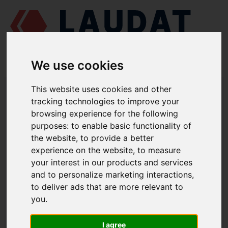
We use cookies
LAUDAT SUPPLY
/
СУДНОВІ ДВИГУНИ
/
РУМО 6 ЧРН 36/45 - Г60
/
This website uses cookies and other
ВТУЛКА ШАТУНА Г60-220003-1
tracking technologies to improve your
browsing experience for the following
LAUDAT SUPPLY
purposes:
to enable basic functionality of
the website
,
to provide a better
РУМО
6 ЧРН 36/45 - Г60
experience on the website
,
to measure
ГРУПА: ПОРШЕНЬ І ШАТУН
your interest in our products and services
and to personalize marketing interactions
,
ВТУЛКА ШАТУНА
to deliver ads that are more relevant to
НОМЕР ЗАПЧАСТИНИ: Г60-220003-1
you
.
I agree