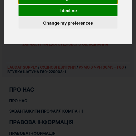
WEIGHT:
I decline
5.4 KG
Change my preferences
ЗАПЧАСТИНИ ДЛЯ
РУМО 6 ЧРН 36/45 - Г60
СУДНОВІ ДВИГУНИ
ЗАПЧАСТИНИ ДЛЯ СУДНОВОГО ОБЛАДНАННЯ
LAUDAT SUPPLY
/
СУДНОВІ ДВИГУНИ
/
РУМО 6 ЧРН 36/45 - Г60
/
ВТУЛКА ШАТУНА Г60-220003-1
ПРО НАС
ПРО НАС
ЗАВАНТАЖИТИ ПРОФАЙЛ КОМПАНІЇ
ПРАВОВА ІНФОРМАЦІЯ
ПРАВОВА ІНФОРМАЦІЯ