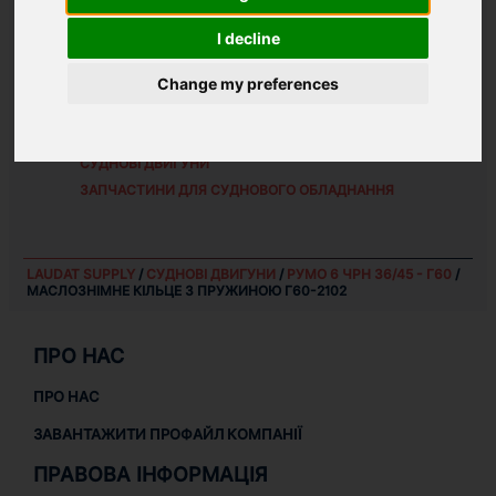
I decline
WEIGHT:
Change my preferences
0.52 KG
ЗАПЧАСТИНИ ДЛЯ
РУМО 6 ЧРН 36/45 - Г60
СУДНОВІ ДВИГУНИ
ЗАПЧАСТИНИ ДЛЯ СУДНОВОГО ОБЛАДНАННЯ
LAUDAT SUPPLY
/
СУДНОВІ ДВИГУНИ
/
РУМО 6 ЧРН 36/45 - Г60
/
МАСЛОЗНІМНЕ КІЛЬЦЕ З ПРУЖИНОЮ Г60-2102
ПРО НАС
ПРО НАС
ЗАВАНТАЖИТИ ПРОФАЙЛ КОМПАНІЇ
ПРАВОВА ІНФОРМАЦІЯ