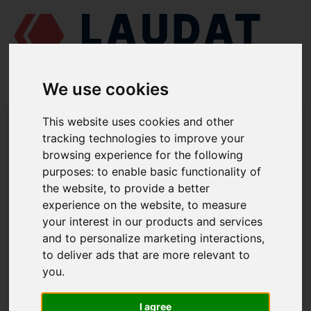
We use cookies
LAUDAT SUPPLY
/
СУДНОВІ ДВИГУНИ
/
РУМО 6 ЧРН 36/45 - Г60
/
This website uses cookies and other
МАСЛОЗНІМНЕ КІЛЬЦЕ З ПРУЖИНОЮ Г60-2102
tracking technologies to improve your
browsing experience for the following
LAUDAT SUPPLY
purposes:
to enable basic functionality of
the website
,
to provide a better
РУМО
6 ЧРН 36/45 - Г60
experience on the website
,
to measure
ГРУПА: ПОРШЕНЬ І ШАТУН
your interest in our products and services
and to personalize marketing interactions
,
МАСЛОЗНІМНЕ КІЛЬЦЕ З
to deliver ads that are more relevant to
ПРУЖИНОЮ
you
.
НОМЕР ЗАПЧАСТИНИ: Г60-2102
I agree