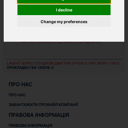
WEIGHT:
I decline
0.12 KG
Change my preferences
ЗАПЧАСТИНИ ДЛЯ
РУМО 6 ЧРН 36/45 - Г60
СУДНОВІ ДВИГУНИ
ЗАПЧАСТИНИ ДЛЯ СУДНОВОГО ОБЛАДНАННЯ
LAUDAT SUPPLY
/
СУДНОВІ ДВИГУНИ
/
РУМО 6 ЧРН 36/45 - Г60
/
ПРОКЛАДКА Г60-130016-2
ПРО НАС
ПРО НАС
ЗАВАНТАЖИТИ ПРОФАЙЛ КОМПАНІЇ
ПРАВОВА ІНФОРМАЦІЯ
ПРАВОВА ІНФОРМАЦІЯ