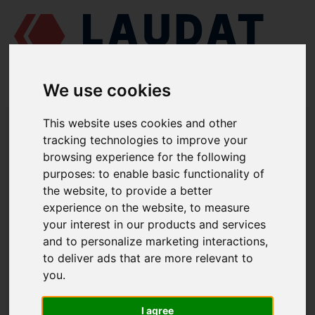
We use cookies
LAUDAT SUPPLY
/
СУДНОВІ ДВИГУНИ
/
РУМО 6 ЧРН 36/45 - Г60
/
This website uses cookies and other
ПРОКЛАДКА Г60-130016-2
tracking technologies to improve your
browsing experience for the following
LAUDAT SUPPLY
purposes:
to enable basic functionality of
the website
,
to provide a better
РУМО
6 ЧРН 36/45 - Г60
experience on the website
,
to measure
ГРУПА: БЛОК ДВИГУНА
your interest in our products and services
and to personalize marketing interactions
,
ПРОКЛАДКА
to deliver ads that are more relevant to
НОМЕР ЗАПЧАСТИНИ: Г60-130016-2
you
.
I agree