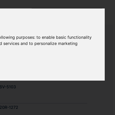
following purposes:
to enable basic functionality
nd services and to personalize marketing
109-7411
3E-6794
6V-5103
20R-1272