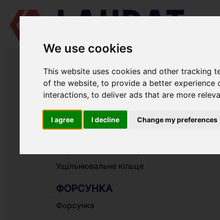
We use cookies
LAUDAT SUPPLY
/
СУДНОВІ ДВИГУНИ
/ CAT - 3512
This website uses cookies and other tracking 
LAUDAT SUPPLY - ЗАПЧАСТИНИ 
of the website
,
to provide a better experience 
interactions
,
to deliver ads that are more relev
СИСТЕМА ВПУСКУ ТА ВИПУСКУ 
I agree
I decline
Change my preferences
Ущільнювальне кільце
Ущільнювальне кільце
Ущільнювальне кільце
ФОРСУНКА
Форсунка