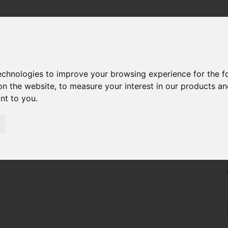
technologies to improve your browsing experience for the 
ДЛЯ CAT 3512
on the website
,
to measure your interest in our products a
ant to you
.
ПОВІТРЯ