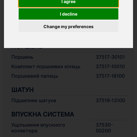
I agree
циліндрів
02201
I decline
БЛОК ДВИГУНА
37507‐
Change my preferences
Гільза циліндра
22700
ПОРШЕНЬ
Поршень
37517‐30101
Комплект поршневих кілець
37517‐10010
Поршневий палець
37517‐18100
ШАТУН
Підшипник шатуна
37519‐13100
ВПУСКНА СИСТЕМА
Ущільнення впускного
37530-
колектора
00200