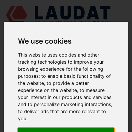
We use cookies
LAUDAT SUPPLY
/
СУДНОВІ ДВИГУНИ
/ MITSUBISHI - S6R-MPTK
This website uses cookies and other
tracking technologies to improve your
LAUDAT SUPPLY - ЗАПЧАСТИНИ ДЛЯ
browsing experience for the following
MITSUBISHI S6R-MPTK
purposes:
to enable basic functionality of
the website
,
to provide a better
experience on the website
,
to measure
КРИШКА ЦИЛІНДРА
your interest in our products and services
and to personalize marketing interactions
,
Сідло клапана
37501‐01101
to deliver ads that are more relevant to
37504-
Клапан газорозподілення
you
.
30200
Прокладка кришки блока
37501‐