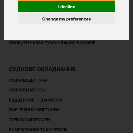
ПРАВОВА ІНФОРМАЦІЯ
I decline
ПРАВОВА ІНФОРМАЦІЯ
Change my preferences
ПОЛІТИКА КОНФІДЕНЦІЙНОСТІ
ПОЛІТИКА ЩОДО ФАЙЛІВ COOKIE
ОНОВИТИ НАЛАШТУВАННЯ ФАЙЛІВ COOKIE
СУДНОВЕ ОБЛАДНАННЯ
СУДНОВІ ДВИГУНИ
СУДНОВІ НАСОСИ
ВІДЦЕНТРОВІ СЕПАРАТОРИ
ПОВІТРЯНІ КОМПРЕСОРИ
ТУРБОКОМПРЕСОРИ
ВИМІРЮВАННЯ ТА КОНТРОЛЬ