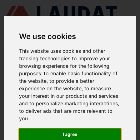
We use cookies
This website uses cookies and other
LAUDAT SUPPLY
/
СУДНОВІ ДВИГУНИ
/ YANMAR - Z280
tracking technologies to improve your
browsing experience for the following
LAUDAT SUPPLY - ЗАПЧАСТИНИ ДЛЯ
purposes:
to enable basic functionality of
YANMAR Z280
the website
,
to provide a better
experience on the website
,
to measure
LAUDAT SUPPLY
/
СУДНОВІ ДВИГУНИ
/ YANMAR - Z280
your interest in our products and services
and to personalize marketing interactions
,
ПРО НАС
to deliver ads that are more relevant to
you
.
ПРО НАС
ЗАВАНТАЖИТИ ПРОФАЙЛ КОМПАНІЇ
I agree