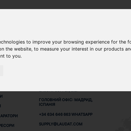
technologies to improve your browsing experience for the 
ДЛЯ АОЗГ ЦВС 4/40
on the website
,
to measure your interest in our products a
ant to you
.
КОНТАКТИ
МЕРЕ
Я
LAUDAT SUPPLY, S.L.
НИ
ГОЛОВНИЙ ОФІС: МАДРИД,
ІСПАНІЯ
И
+34 634 646 663 WHATSAPP
ПАРАТОРИ
SUPPLY@LAUDAT.COM
РЕСОРИ