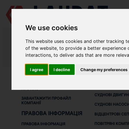
We use cookies
LAUDAT SUPPLY
/
СУДНОВІ НАСОСИ
/ АОЗГ - ЦВС 4/40
This website uses cookies and other tracking 
LAUDAT SUPPLY - ЗАПЧАСТИНИ 
of the website
,
to provide a better experience 
interactions
,
to deliver ads that are more relev
LAUDAT SUPPLY
/
СУДНОВІ НАСОСИ
/ АОЗГ - ЦВС 4/40
I agree
I decline
Change my preferences
ПРО НАС
СУДНОВЕ
ОБЛАДНАНН
ПРО НАС
СУДНОВІ ДВИГУ
ЗАВАНТАЖИТИ ПРОФАЙЛ
КОМПАНІЇ
СУДНОВІ НАСОС
ПРАВОВА ІНФОРМАЦІЯ
ВІДЦЕНТРОВІ СЕ
ПОВІТРЯНІ КОМП
ПРАВОВА ІНФОРМАЦІЯ