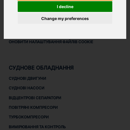
ПРАВОВА ІНФОРМАЦІЯ
I decline
ПРАВОВА ІНФОРМАЦІЯ
Change my preferences
ПОЛІТИКА КОНФІДЕНЦІЙНОСТІ
ПОЛІТИКА ЩОДО ФАЙЛІВ COOKIE
ОНОВИТИ НАЛАШТУВАННЯ ФАЙЛІВ COOKIE
СУДНОВЕ ОБЛАДНАННЯ
СУДНОВІ ДВИГУНИ
СУДНОВІ НАСОСИ
ВІДЦЕНТРОВІ СЕПАРАТОРИ
ПОВІТРЯНІ КОМПРЕСОРИ
ТУРБОКОМПРЕСОРИ
ВИМІРЮВАННЯ ТА КОНТРОЛЬ