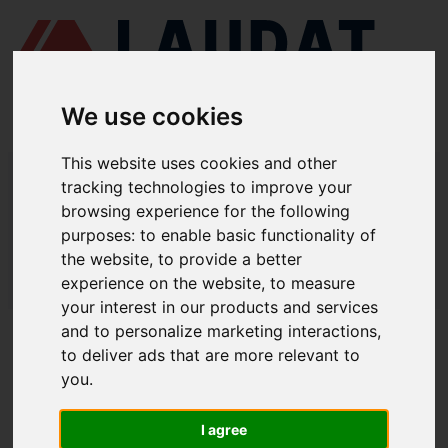
We use cookies
This website uses cookies and other
LAUDAT SUPPLY
/
СУДНОВІ НАСОСИ
/ ЕНА - НЦВ 160/10
tracking technologies to improve your
browsing experience for the following
LAUDAT SUPPLY - ЗАПЧАСТИНИ ДЛЯ
purposes:
to enable basic functionality of
ЕНА НЦВ 160/10
the website
,
to provide a better
experience on the website
,
to measure
LAUDAT SUPPLY
/
СУДНОВІ НАСОСИ
/ ЕНА - НЦВ 160/10
your interest in our products and services
and to personalize marketing interactions
,
ПРО НАС
to deliver ads that are more relevant to
you
.
ПРО НАС
ЗАВАНТАЖИТИ ПРОФАЙЛ КОМПАНІЇ
I agree