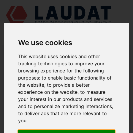
We use cookies
LAUDAT SUPPLY
/
СУДНОВІ НАСОСИ
/ AZCUE - CA-100-80/20A
This website uses cookies and other
tracking technologies to improve your
LAUDAT SUPPLY - ЗАПЧАСТИНИ ДЛЯ
browsing experience for the following
AZCUE CA-100-80/20A
purposes:
to enable basic functionality of
the website
,
to provide a better
Корпус насоса
1110
experience on the website
,
to measure
your interest in our products and services
Кільце ущільнююче корпусу
1221
and to personalize marketing interactions
,
Кришка всмоктування
1223
to deliver ads that are more relevant to
Кришка нагнітання
1224
you
.
Дифузор
1410