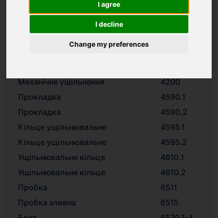
I agree
Вал
2100
Робоче колесо
2200
I decline
Дефлектор
2540.3
Change my preferences
Шайба
2905
Гайка робочого колеса
2912
Механічне ущільнення
4200
Прокладка
4590.1
Прокладка
4590.2
Кільце ущільнювальне
4595.1
Кільце ущільнювальне
4595.2
Ущільнювальне кільце
4610.1
Ущільнювальне кільце
4610.2
Пробка
6511
Пробка зливна
6515
Болт
6570.1-4