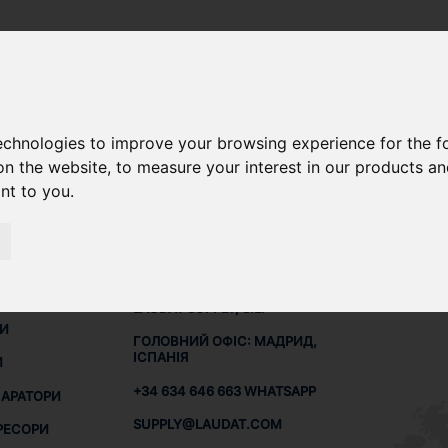
technologies to improve your browsing experience for the 
ЛЯ DESMI S 125-80-275
on the website
,
to measure your interest in our products a
ant to you
.
КОНТАКТИ
МЕРЕ
Я
LAUDAT SUPPLY, S.L.
НИ
ГОЛОВНИЙ ОФІС: МАДРИД,
ІСПАНІЯ
И
+34 634 646 663 WHATSAPP
ПАРАТОРИ
SUPPLY@LAUDAT.COM
РЕСОРИ