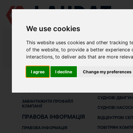
We use cookies
LAUDAT SUPPLY
/
СУДНОВІ НАСОСИ
/ DESMI - S 125-80-275
This website uses cookies and other tracking 
LAUDAT SUPPLY - ЗАПЧАСТИНИ Д
of the website
,
to provide a better experience 
interactions
,
to deliver ads that are more relev
LAUDAT SUPPLY
/
СУДНОВІ НАСОСИ
/ DESMI - S 125-80-275
I agree
I decline
Change my preferences
ПРО НАС
СУДНОВЕ
ОБЛАДНАНН
ПРО НАС
СУДНОВІ ДВИГУ
ЗАВАНТАЖИТИ ПРОФАЙЛ
КОМПАНІЇ
СУДНОВІ НАСОС
ПРАВОВА ІНФОРМАЦІЯ
ВІДЦЕНТРОВІ СЕ
ПОВІТРЯНІ КОМП
ПРАВОВА ІНФОРМАЦІЯ