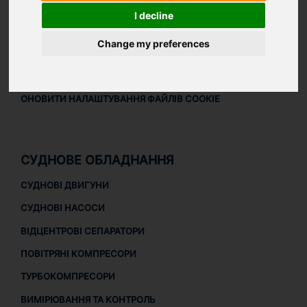
ПРАВОВА ІНФОРМАЦІЯ
I decline
ПРАВОВА ІНФОРМАЦІЯ
Change my preferences
ПОЛІТИКА КОНФІДЕНЦІЙНОСТІ
ПОЛІТИКА ЩОДО ФАЙЛІВ COOKIE
ОНОВИТИ НАЛАШТУВАННЯ ФАЙЛІВ COOKIE
СУДНОВЕ ОБЛАДНАННЯ
СУДНОВІ ДВИГУНИ
СУДНОВІ НАСОСИ
ВІДЦЕНТРОВІ СЕПАРАТОРИ
ПОВІТРЯНІ КОМПРЕСОРИ
ТУРБОКОМПРЕСОРИ
ВИМІРЮВАННЯ ТА КОНТРОЛЬ