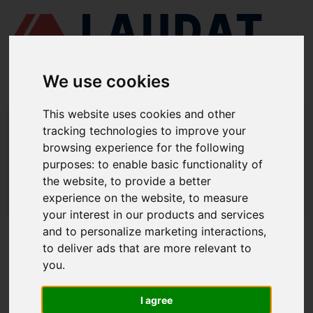
We use cookies
This website uses cookies and other
LAUDAT SUPPLY
/
СУДНОВІ НАСОСИ
/ DESMI - S 80-70-220
tracking technologies to improve your
browsing experience for the following
LAUDAT SUPPLY - ЗАПЧАСТИНИ ДЛЯ
purposes:
to enable basic functionality of
DESMI S 80-70-220
the website
,
to provide a better
experience on the website
,
to measure
LAUDAT SUPPLY
/
СУДНОВІ НАСОСИ
/ DESMI - S 80-70-220
your interest in our products and services
and to personalize marketing interactions
,
ПРО НАС
to deliver ads that are more relevant to
you
.
ПРО НАС
ЗАВАНТАЖИТИ ПРОФАЙЛ КОМПАНІЇ
I agree