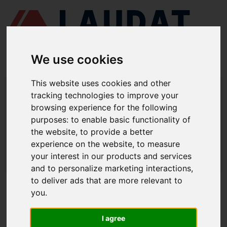
We use cookies
This website uses cookies and other
LAUDAT SUPPLY
/
СУДНОВІ НАСОСИ
/ ITUR KSB - ILNR 350-300-
tracking technologies to improve your
500
browsing experience for the following
LAUDAT SUPPLY - ЗАПЧАСТИНИ ДЛЯ
purposes:
to enable basic functionality of
the website
,
to provide a better
ITUR KSB ILNR 350-300-500
experience on the website
,
to measure
LAUDAT SUPPLY
/
СУДНОВІ НАСОСИ
/ ITUR KSB - ILNR 350-300-
your interest in our products and services
500
and to personalize marketing interactions
,
to deliver ads that are more relevant to
ПРО НАС
you
.
ПРО НАС
I agree