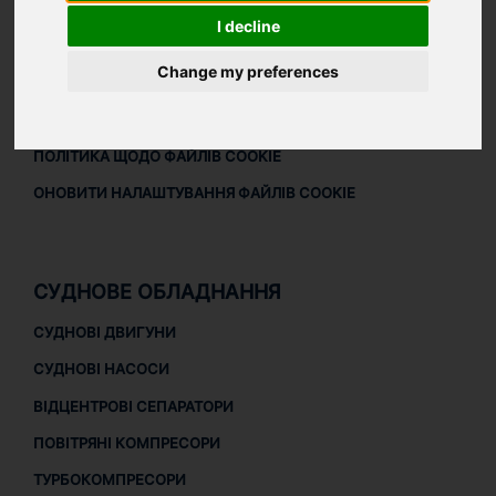
ЗАВАНТАЖИТИ ПРОФАЙЛ КОМПАНІЇ
I decline
ПРАВОВА ІНФОРМАЦІЯ
Change my preferences
ПРАВОВА ІНФОРМАЦІЯ
ПОЛІТИКА КОНФІДЕНЦІЙНОСТІ
ПОЛІТИКА ЩОДО ФАЙЛІВ COOKIE
ОНОВИТИ НАЛАШТУВАННЯ ФАЙЛІВ COOKIE
СУДНОВЕ ОБЛАДНАННЯ
СУДНОВІ ДВИГУНИ
СУДНОВІ НАСОСИ
ВІДЦЕНТРОВІ СЕПАРАТОРИ
ПОВІТРЯНІ КОМПРЕСОРИ
ТУРБОКОМПРЕСОРИ