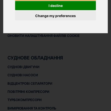
ПРАВОВА ІНФОРМАЦІЯ
I decline
ПРАВОВА ІНФОРМАЦІЯ
Change my preferences
ПОЛІТИКА КОНФІДЕНЦІЙНОСТІ
ПОЛІТИКА ЩОДО ФАЙЛІВ COOKIE
ОНОВИТИ НАЛАШТУВАННЯ ФАЙЛІВ COOKIE
СУДНОВЕ ОБЛАДНАННЯ
СУДНОВІ ДВИГУНИ
СУДНОВІ НАСОСИ
ВІДЦЕНТРОВІ СЕПАРАТОРИ
ПОВІТРЯНІ КОМПРЕСОРИ
ТУРБОКОМПРЕСОРИ
ВИМІРЮВАННЯ ТА КОНТРОЛЬ