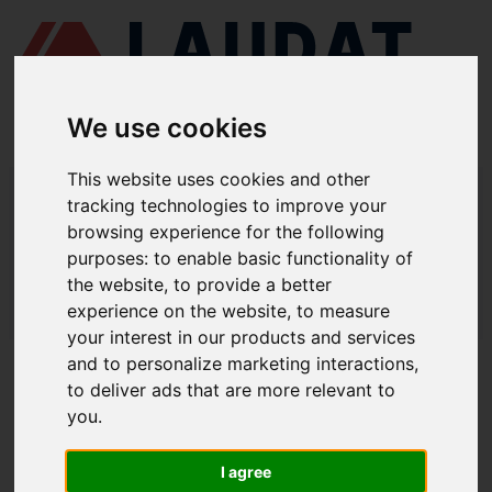
We use cookies
This website uses cookies and other
LAUDAT SUPPLY
/
ТУРБОКОМПРЕСОРИ
/ MITSUBISHI - MET53
tracking technologies to improve your
browsing experience for the following
LAUDAT SUPPLY - ЗАПЧАСТИНИ ДЛЯ
purposes:
to enable basic functionality of
MITSUBISHI MET53
the website
,
to provide a better
experience on the website
,
to measure
LAUDAT SUPPLY
/
ТУРБОКОМПРЕСОРИ
/ MITSUBISHI - MET53
your interest in our products and services
and to personalize marketing interactions
,
ПРО НАС
to deliver ads that are more relevant to
you
.
ПРО НАС
ЗАВАНТАЖИТИ ПРОФАЙЛ КОМПАНІЇ
I agree