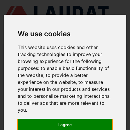
We use cookies
This website uses cookies and other
LAUDAT SUPPLY
/
ТУРБОКОМПРЕСОРИ
/ NAPIER - NT1-12
tracking technologies to improve your
browsing experience for the following
LAUDAT SUPPLY - ЗАПЧАСТИНИ ДЛЯ
purposes:
to enable basic functionality of
NAPIER NT1-12
the website
,
to provide a better
experience on the website
,
to measure
LAUDAT SUPPLY
/
ТУРБОКОМПРЕСОРИ
/ NAPIER - NT1-12
your interest in our products and services
and to personalize marketing interactions
,
ПРО НАС
to deliver ads that are more relevant to
you
.
ПРО НАС
ЗАВАНТАЖИТИ ПРОФАЙЛ КОМПАНІЇ
I agree