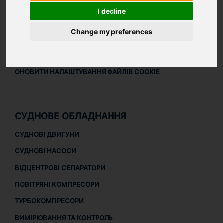
ПРАВОВА ІНФОРМАЦІЯ
I decline
ПРАВОВА ІНФОРМАЦІЯ
Change my preferences
ПОЛІТИКА КОНФІДЕНЦІЙНОСТІ
ПОЛІТИКА ЩОДО ФАЙЛІВ COOKIE
ОНОВИТИ НАЛАШТУВАННЯ ФАЙЛІВ COOKIE
СУДНОВЕ ОБЛАДНАННЯ
СУДНОВІ ДВИГУНИ
СУДНОВІ НАСОСИ
ВІДЦЕНТРОВІ СЕПАРАТОРИ
ПОВІТРЯНІ КОМПРЕСОРИ
ТУРБОКОМПРЕСОРИ
ВИМІРЮВАННЯ ТА КОНТРОЛЬ