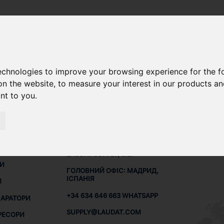
technologies to improve your browsing experience for the 
ЛЯ NAPIER R510
on the website
,
to measure your interest in our products a
ant to you
.
КОНТАКТИ
МЕРЕ
Я
LAUDAT SUPPLY, S.L.
НИ
ГОЛОВНИЙ ОФІС: МАДРИД,
ІСПАНІЯ
И
+34 634 646 663 WHATSAPP
ПАРАТОРИ
SUPPLY@LAUDAT.COM
РЕСОРИ