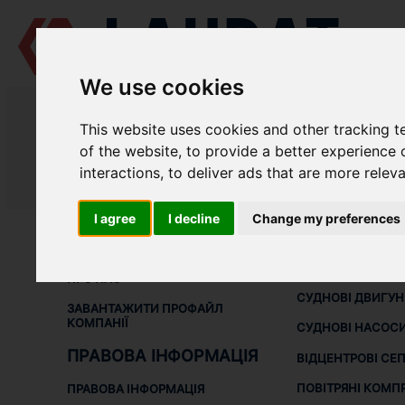
We use cookies
LAUDAT SUPPLY
/
ТУРБОКОМПРЕСОРИ
/ NAPIER - R510
This website uses cookies and other tracking 
LAUDAT SUPPLY - ЗАПЧАСТИНИ Д
of the website
,
to provide a better experience 
interactions
,
to deliver ads that are more relev
LAUDAT SUPPLY
/
ТУРБОКОМПРЕСОРИ
/ NAPIER - R510
I agree
I decline
Change my preferences
ПРО НАС
СУДНОВЕ
ОБЛАДНАНН
ПРО НАС
СУДНОВІ ДВИГУ
ЗАВАНТАЖИТИ ПРОФАЙЛ
КОМПАНІЇ
СУДНОВІ НАСОС
ПРАВОВА ІНФОРМАЦІЯ
ВІДЦЕНТРОВІ СЕ
ПОВІТРЯНІ КОМП
ПРАВОВА ІНФОРМАЦІЯ