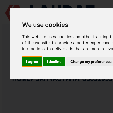
We use cookies
LAUDAT SUPPLY
/
СУДНОВІ ДВИГУНИ
/
AGCO POWER (VALMET / SI
This website uses cookies and other tracking 
LAUDAT SUPPLY
of the website
,
to provide a better experience 
interactions
,
to deliver ads that are more relev
AGCO POWER (VALMET / SISU DIESEL)
612 DSBG
ГРУПА: ВПУСКНИЙ І ВИПУСКНИЙ КОЛЕКТОР
I agree
I decline
Change my preferences
ГУМОВИЙ РУКАВ
НОМЕР ЗАПЧАСТИНИ: 83632935