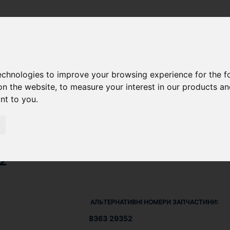
SU DIESEL) 612 DSBG
/ ГУМОВИЙ РУКАВ 836329352
technologies to improve your browsing experience for the 
on the website
,
to measure your interest in our products a
ant to you
.
2
АЛЬТЕРНАТИВНІ НОМЕРИ ЗАПЧАСТИНИ:
8363 29352