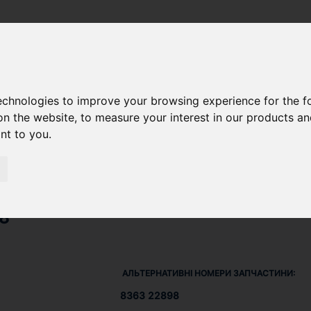
SU DIESEL) 612 DSBG
/ ПРОКЛАДКА 836322898
technologies to improve your browsing experience for the 
on the website
,
to measure your interest in our products a
ant to you
.
8
АЛЬТЕРНАТИВНІ НОМЕРИ ЗАПЧАСТИНИ:
8363 22898