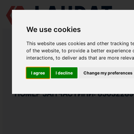
We use cookies
LAUDAT SUPPLY
/
СУДНОВІ ДВИГУНИ
/
AGCO POWER (VALMET / SI
This website uses cookies and other tracking 
LAUDAT SUPPLY
of the website
,
to provide a better experience 
interactions
,
to deliver ads that are more relev
AGCO POWER (VALMET / SISU DIESEL)
612 DSBG
ГРУПА: КОЛПАК КРИШКИ ЦИЛІНДРІВ
I agree
I decline
Change my preferences
ПРОКЛАДКА
НОМЕР ЗАПЧАСТИНИ: 83632289