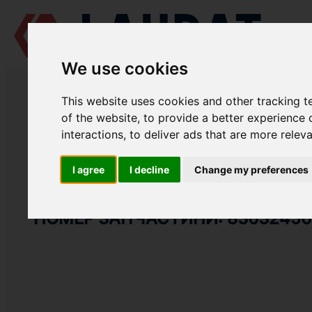
We use cookies
LAUDAT SUPPLY
/
СУДНОВІ ДВИГУНИ
/
AGCO POWER (VALMET / SI
This website uses cookies and other tracking 
LAUDAT SUPPLY
of the website
,
to provide a better experience 
interactions
,
to deliver ads that are more relev
AGCO POWER (VALMET / SISU DIESEL)
612 DSBG
ГРУПА: ТРУБОПРОВОДИ ТУРБОКОМПРЕСОРА
I agree
I decline
Change my preferences
ПРОКЛАДКА
НОМЕР ЗАПЧАСТИНИ: 83632456