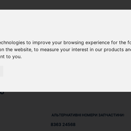
SU DIESEL) 612 DSBG
/ ПРОКЛАДКА 836324568
technologies to improve your browsing experience for the 
on the website
,
to measure your interest in our products a
ant to you
.
8
АЛЬТЕРНАТИВНІ НОМЕРИ ЗАПЧАСТИНИ:
8363 24568