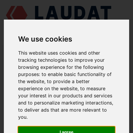
We use cookies
LAUDAT SUPPLY
/
СУДНОВІ ДВИГУНИ
/
AGCO POWER (VALMET /
This website uses cookies and other
SISU DIESEL) 612 DSBG
/ УЩІЛЬНЮЮЧЕ КІЛЬЦЕ ВТУЛКИ
tracking technologies to improve your
ЦИЛІНДРА 835322233
browsing experience for the following
LAUDAT SUPPLY
purposes:
to enable basic functionality of
the website
,
to provide a better
AGCO POWER (VALMET / SISU DIESEL)
experience on the website
,
to measure
612 DSBG
your interest in our products and services
ГРУПА: БЛОК ЦИЛІНДРІВ
and to personalize marketing interactions
,
УЩІЛЬНЮЮЧЕ КІЛЬЦЕ ВТУЛКИ
to deliver ads that are more relevant to
ЦИЛІНДРА
you
.
НОМЕР ЗАПЧАСТИНИ: 835322233
I agree