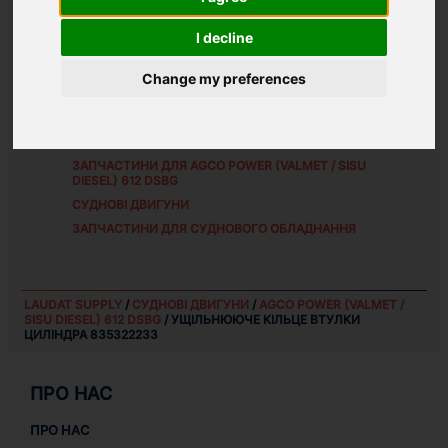
I decline
АЛЬТЕРНАТИВНІ НОМЕРИ ЗАПЧАСТИНИ:
Change my preferences
8353 22233
ЗАПЧАСТИНИ ДЛЯ
AGCO POWER (VALMET / SISU
DIESEL) 612 DSBG
СУДНОВІ ДВИГУНИ
ЗАПЧАСТИНИ ДЛЯ СУДНОВОГО ОБЛАДНАННЯ
LAUDAT SUPPLY
/
СУДНОВІ ДВИГУНИ
/
AGCO POWER (VALMET /
SISU DIESEL) 612 DSBG
/ УЩІЛЬНЮЮЧЕ КІЛЬЦЕ ВТУЛКИ
ЦИЛІНДРА 835322233
ПРО НАС
ПРО НАС