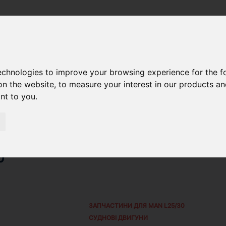
289.09.010
technologies to improve your browsing experience for the 
on the website
,
to measure your interest in our products a
ant to you
.
0
ЗАПЧАСТИНИ ДЛЯ
MAN L25/30
СУДНОВІ ДВИГУНИ