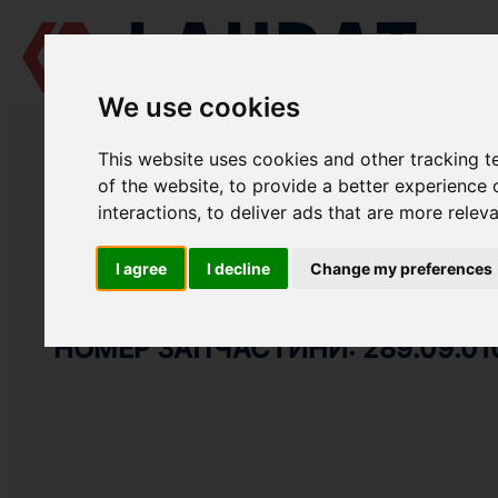
We use cookies
LAUDAT SUPPLY
/
СУДНОВІ ДВИГУНИ
/
MAN L25/30
/ ПРОКЛАДКА 
This website uses cookies and other tracking 
LAUDAT SUPPLY
of the website
,
to provide a better experience 
interactions
,
to deliver ads that are more relev
MAN
L25/30
ГРУПА: ВИХЛОПНА ТРУБА
I agree
I decline
Change my preferences
ПРОКЛАДКА
НОМЕР ЗАПЧАСТИНИ: 289.09.01