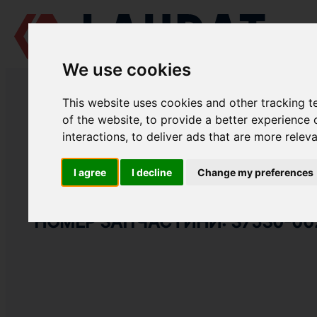
We use cookies
LAUDAT SUPPLY
/
СУДНОВІ ДВИГУНИ
/
MITSUBISHI S6R-MPTK
/ У
This website uses cookies and other tracking 
LAUDAT SUPPLY
of the website
,
to provide a better experience 
interactions
,
to deliver ads that are more relev
MITSUBISHI
S6R-MPTK
ГРУПА: ВПУСКНА СИСТЕМА
I agree
I decline
Change my preferences
УЩІЛЬНЕННЯ ВПУСКНОГО КОЛЕ
НОМЕР ЗАПЧАСТИНИ: 37530-00