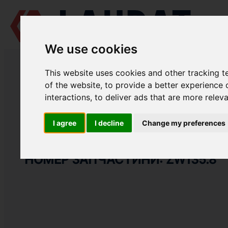
We use cookies
LAUDAT SUPPLY
/
СУДНОВІ ДВИГУНИ
/
SKL NVD 26 A2
/ ПЛУНЖЕРН
This website uses cookies and other tracking 
LAUDAT SUPPLY
of the website
,
to provide a better experience 
interactions
,
to deliver ads that are more relev
SKL
NVD 26 A2
ГРУПА: ПАЛИВНИЙ НАСОС
I agree
I decline
Change my preferences
ПЛУНЖЕРНА ПАРА
НОМЕР ЗАПЧАСТИНИ: ZW135.8