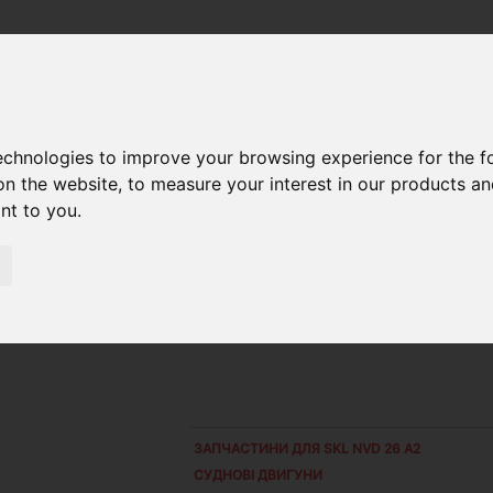
А ПАРА ZW135.8
technologies to improve your browsing experience for the 
on the website
,
to measure your interest in our products a
ant to you
.
ЗАПЧАСТИНИ ДЛЯ
SKL NVD 26 A2
СУДНОВІ ДВИГУНИ