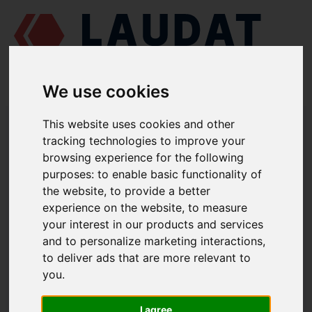
We use cookies
LAUDAT SUPPLY
/
СУДНОВІ ДВИГУНИ
/
SKL NVD 48 A2U
/
This website uses cookies and other
ВПУСКНИЙ КЛАПАН 832-11020
tracking technologies to improve your
browsing experience for the following
LAUDAT SUPPLY
purposes:
to enable basic functionality of
the website
,
to provide a better
SKL
NVD 48 A2U
experience on the website
,
to measure
ГРУПА: ВУЗОЛ КРИШКИ ЦИЛІНДРА
your interest in our products and services
and to personalize marketing interactions
,
ВПУСКНИЙ КЛАПАН
to deliver ads that are more relevant to
НОМЕР ЗАПЧАСТИНИ: 832-11020
you
.
I agree