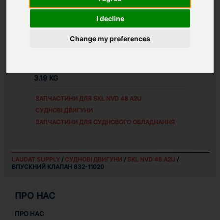
АЛЬТЕРНАТИВНІ НОМЕРИ ЗАПЧАСТИНИ:
I decline
83211020
Д1Т.11.2.1
Change my preferences
WEIGHT:
3.19 KG
ЗАПЧАСТИНИ ДЛЯ
SKL NVD 48 A2U
СУДНОВІ ДВИГУНИ
ЗАПЧАСТИНИ ДЛЯ СУДНОВОГО ОБЛАДНАННЯ
LAUDAT SUPPLY
/
СУДНОВІ ДВИГУНИ
/
SKL NVD 48 A2U
/
ВПУСКНИЙ КЛАПАН 832-11020
ПРО НАС
ПРО НАС