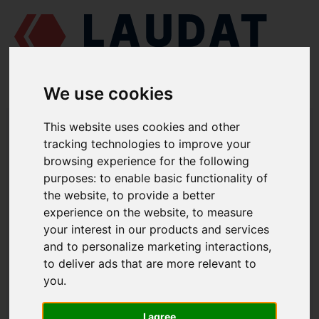
We use cookies
LAUDAT SUPPLY
/
СУДНОВІ ДВИГУНИ
/
SKL NVD 48 A2U
/ СІДЛО
This website uses cookies and other
ВПУСКНОГО КЛАПАНА 832-10015
tracking technologies to improve your
browsing experience for the following
LAUDAT SUPPLY
purposes:
to enable basic functionality of
the website
,
to provide a better
SKL
NVD 48 A2U
experience on the website
,
to measure
ГРУПА: ВУЗОЛ КРИШКИ ЦИЛІНДРА
your interest in our products and services
and to personalize marketing interactions
,
СІДЛО ВПУСКНОГО КЛАПАНА
to deliver ads that are more relevant to
НОМЕР ЗАПЧАСТИНИ: 832-10015
you
.
I agree