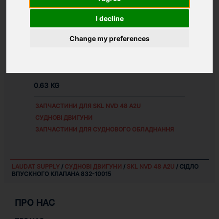
АЛЬТЕРНАТИВНІ НОМЕРИ ЗАПЧАСТИНИ:
I decline
83210015
832-11019
Change my preferences
Д1Т.11.1.2
WEIGHT:
0.63 KG
ЗАПЧАСТИНИ ДЛЯ
SKL NVD 48 A2U
СУДНОВІ ДВИГУНИ
ЗАПЧАСТИНИ ДЛЯ СУДНОВОГО ОБЛАДНАННЯ
LAUDAT SUPPLY
/
СУДНОВІ ДВИГУНИ
/
SKL NVD 48 A2U
/ СІДЛО
ВПУСКНОГО КЛАПАНА 832-10015
ПРО НАС